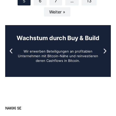
5
6
7
...
13
Weiter »
Wachstum durch Buy & Build
Wir erwerben Beteiligungen an profitablen
Unternehmen mit Bitcoin-Nähe und reinvestieren
deren Cashflows in Bitcoin.