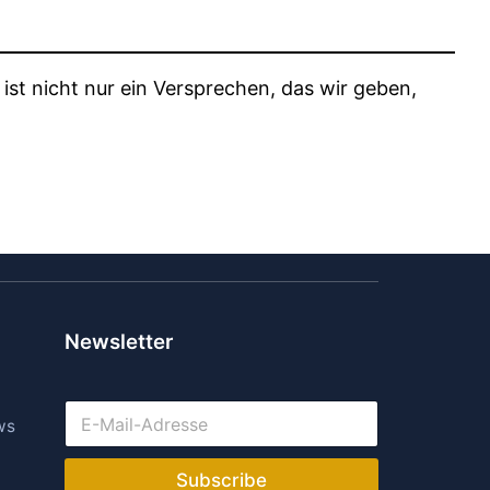
 ist nicht nur ein Versprechen, das wir geben,
Newsletter
E
ws
-
M
a
Subscribe