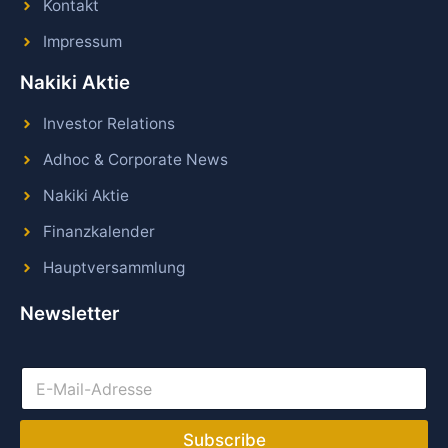
Kontakt
Impressum
Nakiki Aktie
Investor Relations
Adhoc & Corporate News
Nakiki Aktie
Finanzkalender
Hauptversammlung
Newsletter
E
-
M
a
Subscribe