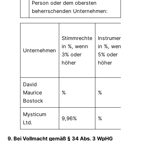
Person oder dem obersten
beherrschenden Unternehmen:
Su
Stimmrechte
Instrumente
in 
in %, wenn
in %, wenn
we
Unternehmen
3% oder
5% oder
5%
höher
höher
ode
hö
David
Maurice
%
%
%
Bostock
Mysticum
9,96%
%
9,
Ltd.
9. Bei Vollmacht gemäß § 34 Abs. 3 WpHG