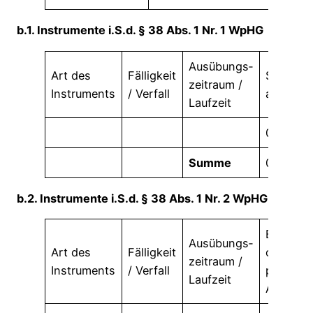
b.1. Instrumente i.S.d. § 38 Abs. 1 Nr. 1 WpHG
Ausübungs­
Art des
Fälligkeit
Stimmre
zeitraum /
Instruments
/ Verfall
absolut
Laufzeit
0
Summe
0
b.2. Instrumente i.S.d. § 38 Abs. 1 Nr. 2 WpHG
Barausgl
Ausübungs­
Art des
Fälligkeit
oder
zeitraum /
Instruments
/ Verfall
physisc
Laufzeit
Abwickl