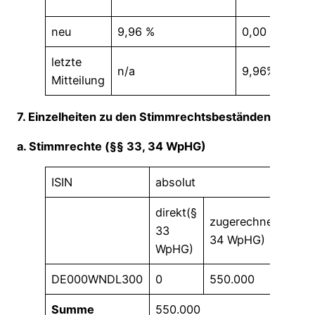
neu
9,96 %
0,00 %
letzte
n/a
9,96%
Mitteilung
7. Einzelheiten zu den Stimmrechtsbeständen
a. Stimmrechte (§§ 33, 34 WpHG)
ISIN
absolut
in
direkt(§
di
zugerechnet(§
33
33
34 WpHG)
WpHG)
W
DE000WNDL300
0
550.000
0,
Summe
550.000
9,