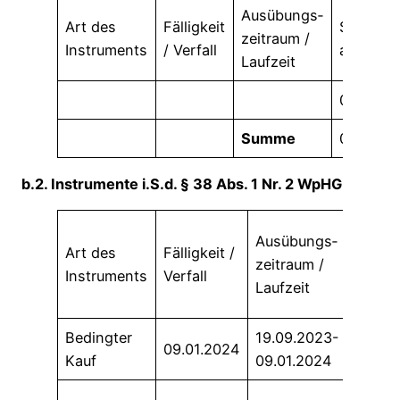
Ausübungs­
Art des
Fälligkeit
Stimmre
zeitraum /
Instruments
/ Verfall
absolut
Laufzeit
0
Summe
0
b.2. Instrumente i.S.d. § 38 Abs. 1 Nr. 2 WpHG
Baraus
Ausübungs­
Art des
Fälligkeit /
oder
zeitraum /
Instruments
Verfall
physi
Laufzeit
Abwic
Bedingter
19.09.2023-
physi
09.01.2024
Kauf
09.01.2024
Abwic
Summ