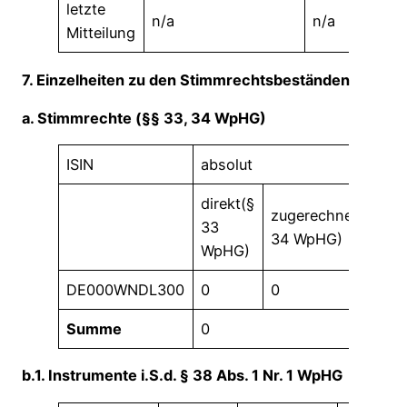
letzte
n/a
n/a
Mitteilung
7. Einzelheiten zu den Stimmrechtsbeständen
a. Stimmrechte (§§ 33, 34 WpHG)
ISIN
absolut
in
direkt(§
di
zugerechnet(§
33
33
34 WpHG)
WpHG)
W
DE000WNDL300
0
0
0,
Summe
0
0 
b.1. Instrumente i.S.d. § 38 Abs. 1 Nr. 1 WpHG