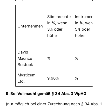
Su
Stimmrechte
Instrumente
in 
in %, wenn
in %, wenn
we
Unternehmen
3% oder
5% oder
5%
höher
höher
ode
hö
David
Maurice
%
%
%
Bostock
Mysticum
9,96%
%
9,
Ltd.
9. Bei Vollmacht gemäß § 34 Abs. 3 WpHG
(nur möglich bei einer Zurechnung nach § 34 Abs. 1