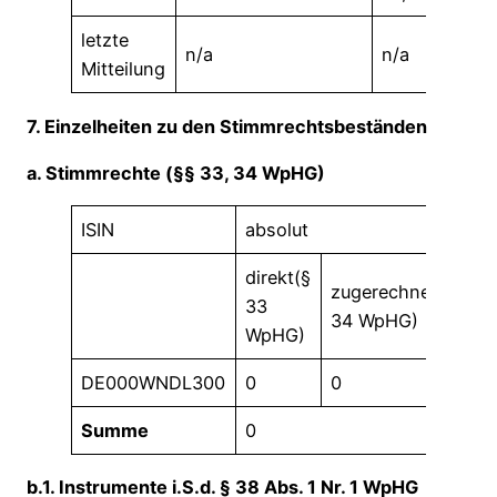
letzte
n/a
n/a
Mitteilung
7. Einzelheiten zu den Stimmrechtsbeständen
a. Stimmrechte (§§ 33, 34 WpHG)
ISIN
absolut
in
direkt(§
di
zugerechnet(§
33
33
34 WpHG)
WpHG)
W
DE000WNDL300
0
0
0,
Summe
0
0 
b.1. Instrumente i.S.d. § 38 Abs. 1 Nr. 1 WpHG