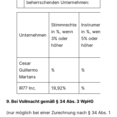
beherrschenden Unternehmen:
Su
Stimmrechte
Instrumente
in 
in %, wenn
in %, wenn
we
Unternehmen
3% oder
5% oder
5%
höher
höher
ode
hö
Cesar
Guillermo
%
%
%
Martans
IR77 Inc.
19,92%
%
19
9. Bei Vollmacht gemäß § 34 Abs. 3 WpHG
(nur möglich bei einer Zurechnung nach § 34 Abs. 1