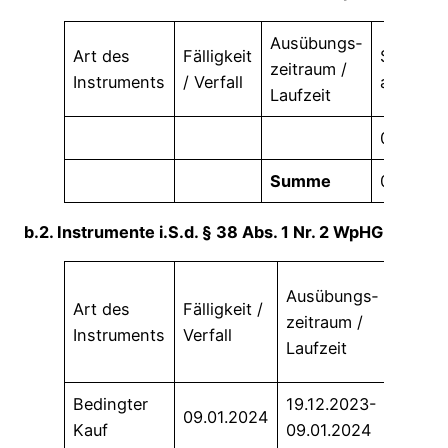
Ausübungs­
Art des
Fälligkeit
Stimmre
zeitraum /
Instruments
/ Verfall
absolut
Laufzeit
0
Summe
0
b.2. Instrumente i.S.d. § 38 Abs. 1 Nr. 2 WpHG
Baraus
Ausübungs­
Art des
Fälligkeit /
oder
zeitraum /
Instruments
Verfall
physi
Laufzeit
Abwic
Bedingter
19.12.2023-
physi
09.01.2024
Kauf
09.01.2024
Abwic