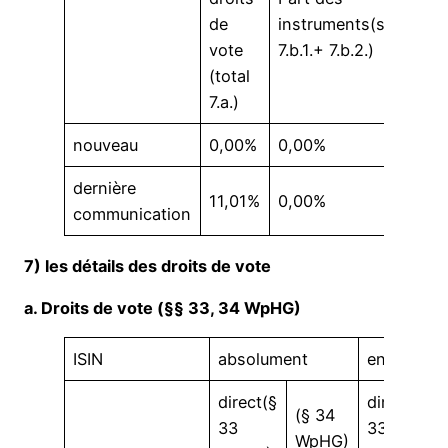
de
instruments(somme
vote
7.b.1.+ 7.b.2.)
(total
7.a.)
nouveau
0,00%
0,00%
dernière
11,01%
0,00%
communication
7) les détails des droits de vote
a. Droits de vote (§§ 33, 34 WpHG)
ISIN
absolument
en %
direct(§
direct(§
(§ 34
33
33
WpHG)