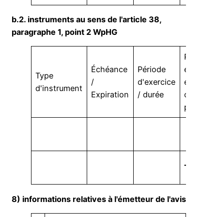
b.2. instruments au sens de l'article 38,
paragraphe 1, point 2 WpHG
Règleme
Échéance
Période
en
Type
/
d'exercice
espèces
d'instrument
Expiration
/ durée
ou
physiqu
Total
8) informations relatives à l'émetteur de l'avis