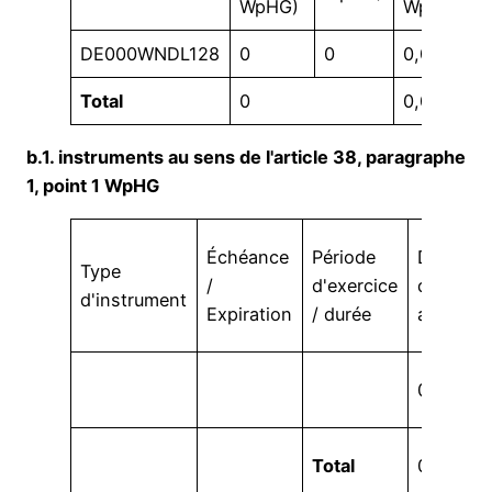
WpHG)
WpHG)
DE000WNDL128
0
0
0,00 %
Total
0
0,00 %
b.1. instruments au sens de l'article 38, paragraphe
1, point 1 WpHG
Échéance
Période
Droits
Type
/
d'exercice
de vote
d'instrument
Expiration
/ durée
absolus
0
Total
0