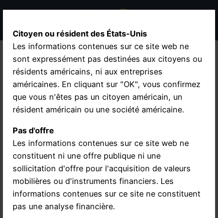
Citoyen ou résident des États-Unis
Les informations contenues sur ce site web ne
Action Nakiki
sont expressément pas destinées aux citoyens ou
résidents américains, ni aux entreprises
américaines. En cliquant sur "OK", vous confirmez
Hier finden Sie alle Informationen zur Nakiki-Aktie:
que vous n'êtes pas un citoyen américain, un
résident américain ou une société américaine.
Firmenname
Nakiki SE
Pas d'offre
Capital social
5.787.703 EUROS
Les informations contenues sur ce site web ne
constituent ni une offre publique ni une
Nombre
5.787.703
sollicitation d'offre pour l'acquisition de valeurs
d'actions
mobilières ou d'instruments financiers. Les
WKN
WNDL30
informations contenues sur ce site ne constituent
pas une analyse financière.
ISIN
DE000WNDL300