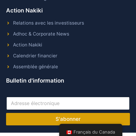
Action Nakiki
Relations avec les investisseurs
Adhoc & Corporate News
Action Nakiki
Calendrier financier
Assemblée générale
Bulletin d'information
A
d
r
e
S'abonner
s
s
Français du Canada
e