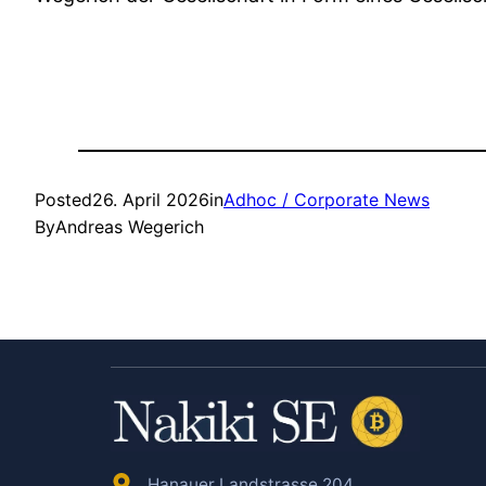
Posted
26. April 2026
in
Adhoc / Corporate News
By
Andreas Wegerich
Hanauer Landstrasse 204