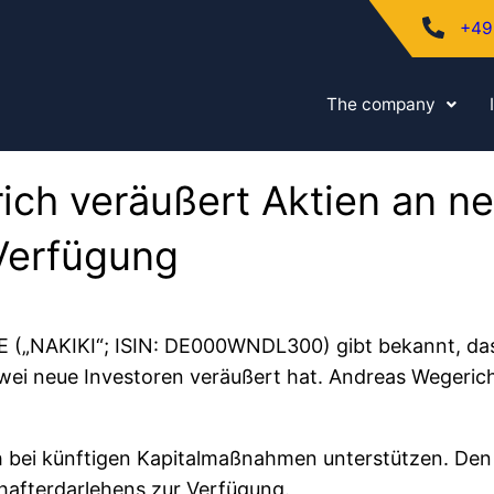
+49
The company
ch veräußert Aktien an neu
Verfügung
 SE („NAKIKI“; ISIN: DE000WNDL300) gibt bekannt, d
i neue Investoren veräußert hat. Andreas Wegerich 
ch bei künftigen Kapitalmaßnahmen unterstützen. Den 
chafterdarlehens zur Verfügung.