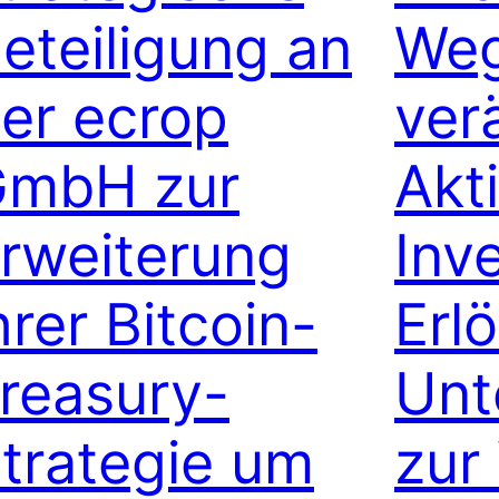
eteiligung an
Weg
er ecrop
ver
mbH zur
Akt
rweiterung
Inv
hrer Bitcoin-
Erl
reasury-
Unt
trategie um
zur