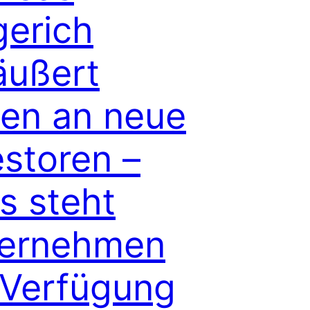
erich
äußert
ien an neue
estoren –
ös steht
ernehmen
 Verfügung