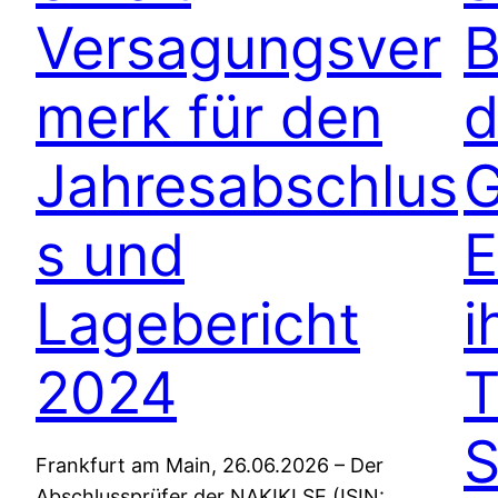
Versagungsver
B
merk für den
d
Jahresabschlus
G
s und
E
Lagebericht
i
2024
T
S
Frankfurt am Main, 26.06.2026 – Der
Abschlussprüfer der NAKIKI SE (ISIN: