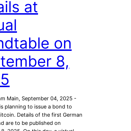
ils at
ual
ndtable on
tember 8,
25
am Main, September 04, 2025 -
s planning to issue a bond to
tcoin. Details of the first German
nd are to be published on