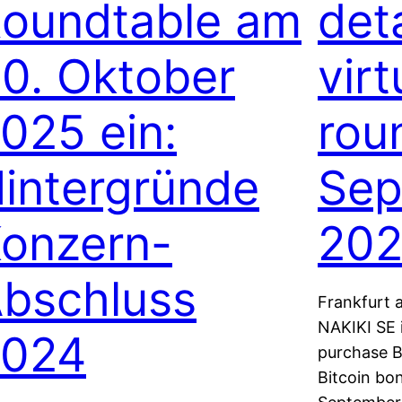
oundtable am
deta
0. Oktober
virt
025 ein:
rou
intergründe
Sep
onzern-
20
bschluss
Frankfurt 
NAKIKI SE i
2024
purchase Bi
Bitcoin bo