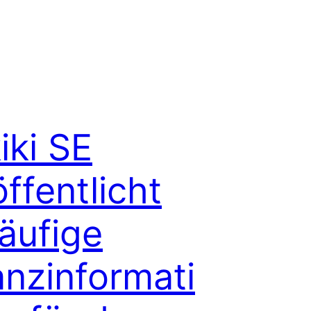
iki SE
ffentlicht
läufige
anzinformati