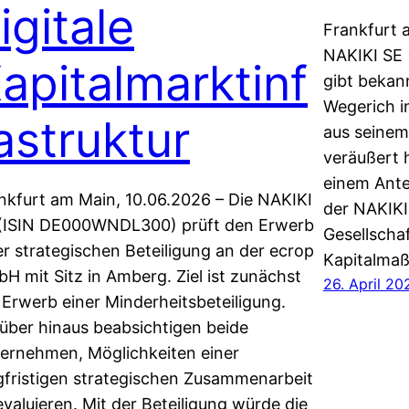
igitale
Frankfurt a
NAKIKI SE
apitalmarktinf
gibt bekan
Wegerich i
astruktur
aus seinem
veräußert 
einem Ante
nkfurt am Main, 10.06.2026 – Die NAKIKI
der NAKIKI.
(ISIN DE000WNDL300) prüft den Erwerb
Gesellscha
er strategischen Beteiligung an der ecrop
Kapitalm
H mit Sitz in Amberg. Ziel ist zunächst
26. April 20
 Erwerb einer Minderheitsbeteiligung.
über hinaus beabsichtigen beide
ernehmen, Möglichkeiten einer
gfristigen strategischen Zusammenarbeit
evaluieren. Mit der Beteiligung würde die