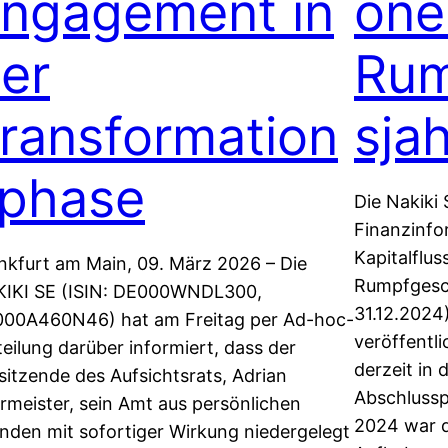
ngagement in
one
er
Rum
ransformation
sja
phase
Die Nakiki 
Finanzinfo
Kapitalflu
nkfurt am Main, 09. März 2026 – Die
Rumpfgesch
IKI SE (ISIN: DE000WNDL300,
31.12.2024
00A460N46) hat am Freitag per Ad-hoc-
veröffentli
teilung darüber informiert, dass der
derzeit in
sitzende des Aufsichtsrats, Adrian
Abschlussp
rmeister, sein Amt aus persönlichen
2024 war d
nden mit sofortiger Wirkung niedergelegt