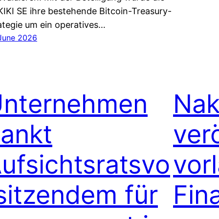
IKI SE ihre bestehende Bitcoin-Treasury-
ategie um ein operatives…
 June 2026
nternehmen
Nak
ankt
verö
ufsichtsratsvo
vor
sitzendem für
Fin