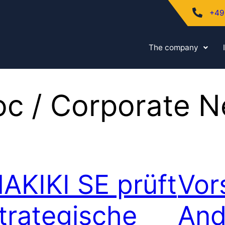
+49
The company
c / Corporate 
AKIKI SE prüft
Vor
trategische
And