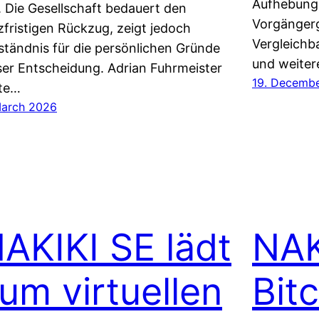
Aufhebung 
. Die Gesellschaft bedauert den
Vorgängerg
zfristigen Rückzug, zeigt jedoch
Vergleichba
ständnis für die persönlichen Gründe
und weiter
ser Entscheidung. Adrian Fuhrmeister
19. Decemb
te…
March 2026
AKIKI SE lädt
NAK
um virtuellen
Bit