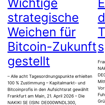
Wichtige
E
strategische
d
Weichen für
T
Bitcoin-Zukunft
s
gestellt
Fra
NAK
DE0
– Alle acht Tagesordnungspunkte erhielten
Mit
100 % Zustimmung – Kapitalmarkt- und
Vor
Bitcoinprofis in den Aufsichtsrat gewählt
Fuh
Frankfurt am Main, 21. April 2026 – Die
Grü
NAKIKI SE (ISIN: DE000WNDL300,