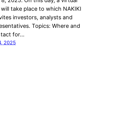
, 2025. On this day, a virtual
 will take place to which NAKIKI
nvites investors, analysts and
esentatives. Topics: Where and
act for...
4, 2025