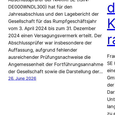
d
DE000WNDL300) hat für den
Jahresabschluss und den Lagebericht der
K
Gesellschaft für das Rumpfgeschäftsjahr
vom 3. April 2024 bis zum 31. Dezember
r
2024 einen Versagungsvermerk erteilt. Der
Abschlussprüfer war insbesondere der
Auffassung, aufgrund fehlender
Fra
ausreichender Prüfungsnachweise die
SE 
Angemessenheit der Fortführungsannahme
ein
der Gesellschaft sowie die Darstellung der…
Gmb
26. June 2026
der
Dar
Unt
lan
zu 