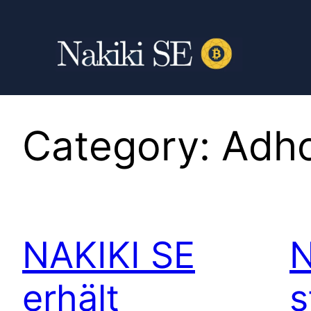
Category:
Adho
NAKIKI SE
N
erhält
s