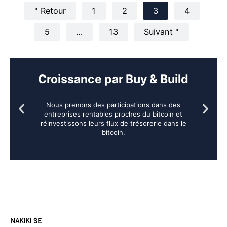
" Retour
1
2
3
4
5
…
13
Suivant "
Croissance par Buy & Build
Nous prenons des participations dans des
entreprises rentables proches du bitcoin et
réinvestissons leurs flux de trésorerie dans le
bitcoin.