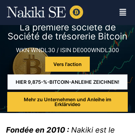
La première société de
Société de trésorerie Bitcoin
WKN WNDL30 / ISIN DE000WNDL300
Vers l'action
HIER 9,875-%-BITCOIN-ANLEIHE ZEICHNEN!
Mehr zu Unternehmen und Anleihe im
Erklärvideo
Fondée en 2010 :
Nakiki est le