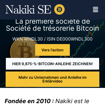
La première société de
Société de trésorerie Bitcoin
WKN WNDL30 / ISIN DE000WNDL300
Vers l'action
HIER 9,875-%-BITCOIN-ANLEIHE ZEICHNEN!
Mehr zu Unternehmen und Anleihe im
Erklärvideo
Fondée en 2010 :
Nakiki est le