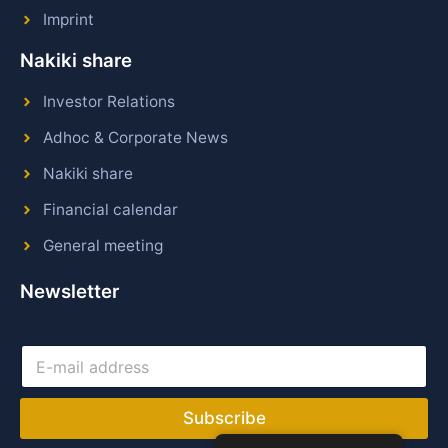
Imprint
Nakiki share
Investor Relations
Adhoc & Corporate News
Nakiki share
Financial calendar
General meeting
Newsletter
E
-
m
a
Subscribe
i