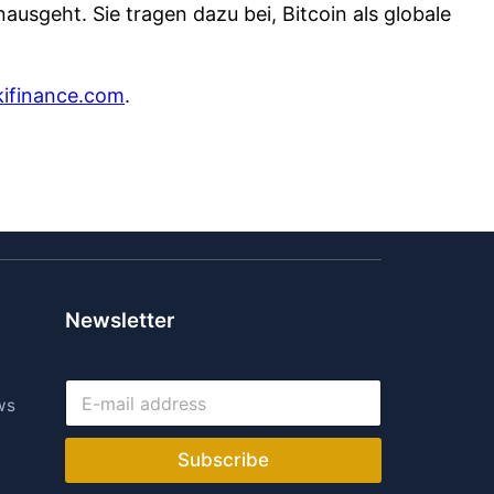
ausgeht. Sie tragen dazu bei, Bitcoin als globale
kifinance.com
.
Newsletter
E
ws
-
m
a
Subscribe
i
l