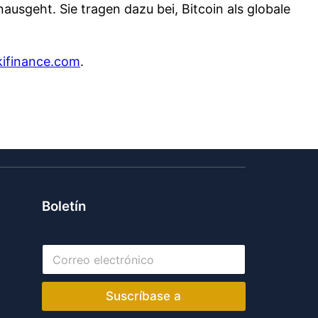
ausgeht. Sie tragen dazu bei, Bitcoin als globale
kifinance.com
.
Boletín
C
o
r
r
Suscríbase a
e
o