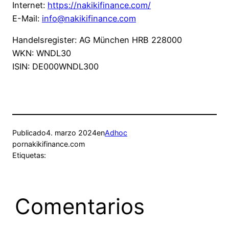
Internet:
https://nakikifinance.com/
E-Mail:
info@nakikifinance.com
Handelsregister: AG München HRB 228000
WKN: WNDL30
ISIN: DE000WNDL300
Publicado
4. marzo 2024
en
Adhoc
por
nakikifinance.com
Etiquetas:
Comentarios