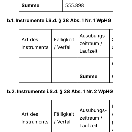
Summe
555.898
10
b.1. Instrumente i.S.d. § 38 Abs. 1 Nr. 1 WpHG
Ausübungs­
Art des
Fälligkeit
Stimmre
zeitraum /
Instruments
/ Verfall
absolut
Laufzeit
0
Summe
0
b.2. Instrumente i.S.d. § 38 Abs. 1 Nr. 2 WpHG
Barausgl
Ausübungs­
Art des
Fälligkeit
oder
zeitraum /
Instruments
/ Verfall
physisc
Laufzeit
Abwickl