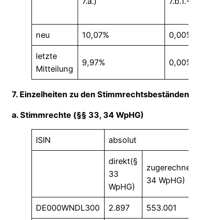
7.a.)
7.b.1.+ 7.b.2.)
neu
10,07%
0,00%
letzte
9,97%
0,00%
Mitteilung
7. Einzelheiten zu den Stimmrechtsbeständen
a. Stimmrechte (§§ 33, 34 WpHG)
ISIN
absolut
in
direkt(§
di
zugerechnet(§
33
33
34 WpHG)
WpHG)
W
DE000WNDL300
2.897
553.001
0,