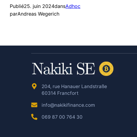
Publié
25. juin 2024
dans
Adhoc
par
Andreas Wegerich
204, rue Hanauer Landstraße
60314 Francfort
info@nakikifinance.com
069 87 00 764 30