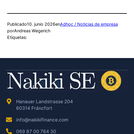
Publicado
10. junio 2026
en
Adhoc / Noticias de empresa
por
Andreas Wegerich
Etiquetas:
Hanauer Landstrasse 204
60314 Fráncfort
info@nakikifinance.com
069 87 00 764 30