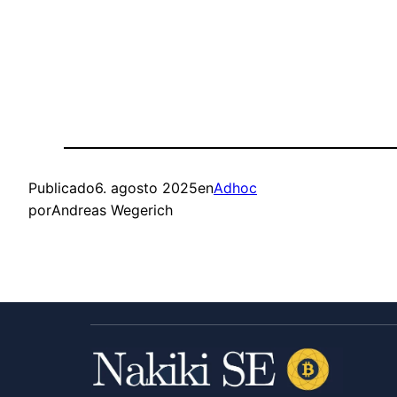
Publicado
6. agosto 2025
en
Adhoc
por
Andreas Wegerich