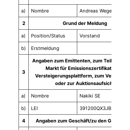
a)
Nombre
Andreas Wegerich
2
Grund der Meldung
a)
Position/Status
Vorstand
b)
Erstmeldung
Angaben zum Emittenten, zum Teilnehmer
Markt für Emissionszertifikate, zur
3
Versteigerungsplattform, zum Versteiger
oder zur Auktionsaufsicht
a)
Nombre
Nakiki SE
b)
LEI
391200QX3JB9AM3VJ
4
Angaben zum Geschäft/zu den Geschäft