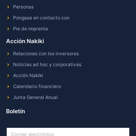
Personas
Póngase en contacto con
Pie de imprenta
Acción Nakiki
Relaciones con los inversores
Noticias ad hoc y corporativas
Acción Nakiki
Calendario financiero
Junta General Anual
Boletín
C
o