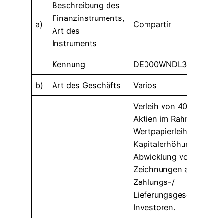
Beschreibung des
Finanzinstruments,
a)
Compartir
Art des
Instruments
Kennung
DE000WNDL300
b)
Art des Geschäfts
Varios
Verleih von 400.000
Aktien im Rahmen eine
Wertpapierleihe bei ei
Kapitalerhöhung zur
Abwicklung von
Zeichnungen als
Zahlungs-/
Lieferungsgeschäft an
Investoren.