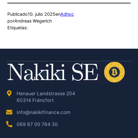
Publicado
10. julio 2025
en
Adhoc
por
Andreas Wegerich
Etiquetas:
Hanauer Landstrasse 204
60314 Fráncfort
info@nakikifinance.com
069 87 00 764 30