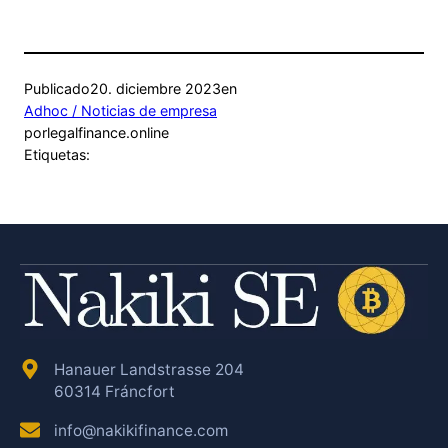
Publicado
20. diciembre 2023
en
Adhoc / Noticias de empresa
por
legalfinance.online
Etiquetas:
Hanauer Landstrasse 204
60314 Fráncfort
info@nakikifinance.com